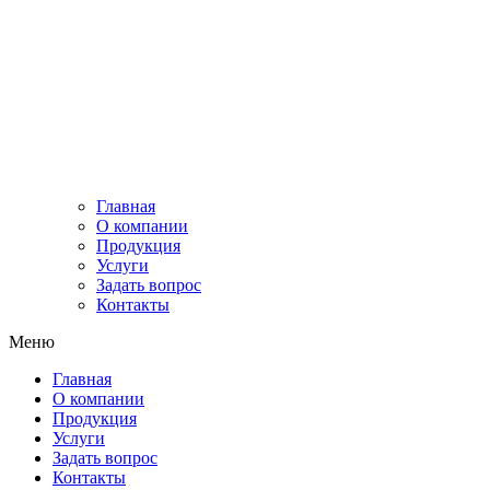
+7 (727) 379 40 89
+7 (702) 215 06 01
г.Алматы, ул. Ахмедьярова 24 (Фурманова /
Хаджимукана)
Схема проезда
Главная
О компании
Продукция
Услуги
​Задать вопрос
Контакты
Меню
Главная
О компании
Продукция
Услуги
​Задать вопрос
Контакты