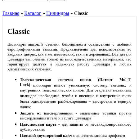
Главная
»
Каталог
»
Цилиндры
»
Classic
Classic
Цилиндры высокой степени безопасности совместимы с любыми
европрофильными замками. Предназначены для использования во
входных дверях, как в металлических, так и в деревянных. Все детали
цилиндра выполнены только из высококачественных материалов, что
гарантирует долгую и надежную работу цилиндра в любых
климатических условиях.
Телескопическая система пинов (Патент Mul-T-
Lock)
цилиндры имеют уникальную систему внешних и
внутренних телескопических пинов. Для открытия механизма
цилиндра необходимо, чтобы и внешние и внутренние пины
были одновременно разблокированы – выстроены в единую
линию.
Защита от высверливания
- закаленные вставки против
высверливания в теле и в плаге цилиндра
Пластиковая карта
- для защиты от несанкционированного
дублирования
Плоский двусторонний ключ
с запатентованным профилем