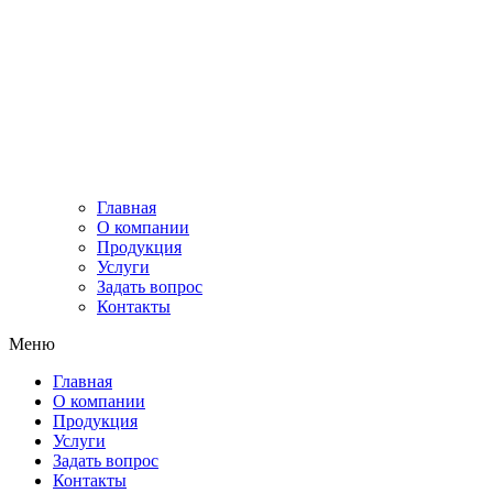
+7 (727) 379 40 89
+7 (702) 215 06 01
г.Алматы, ул. Ахмедьярова 24 (Фурманова /
Хаджимукана)
Схема проезда
Главная
О компании
Продукция
Услуги
​Задать вопрос
Контакты
Меню
Главная
О компании
Продукция
Услуги
​Задать вопрос
Контакты